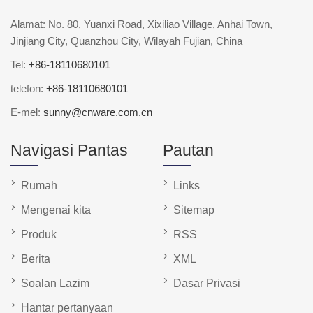
Alamat: No. 80, Yuanxi Road, Xixiliao Village, Anhai Town,
Jinjiang City, Quanzhou City, Wilayah Fujian, China
Tel:
+86-18110680101
telefon:
+86-18110680101
E-mel:
sunny@cnware.com.cn
Navigasi Pantas
Pautan
Rumah
Links
Mengenai kita
Sitemap
Produk
RSS
Berita
XML
Soalan Lazim
Dasar Privasi
Hantar pertanyaan