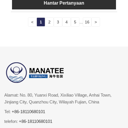
Hantar Pertanyaan
<
1
2
3
4
5
...
16
>
Alamat: No. 80, Yuanxi Road, Xixiliao Village, Anhai Town,
Jinjiang City, Quanzhou City, Wilayah Fujian, China
Tel:
+86-18110680101
telefon:
+86-18110680101