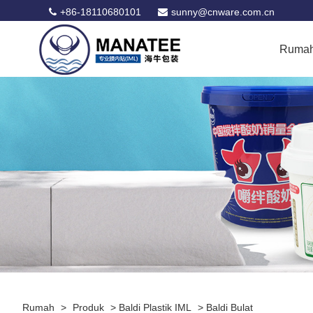
+86-18110680101
sunny@cnware.com.cn
Ruma
Rumah
>
Produk
>
Baldi Plastik IML
>
Baldi Bulat