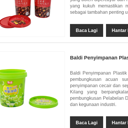
yang kukuh memastikan m
sebagai tambahan penting u
Baca Lagi
Hantar
Baldi Penyimpanan Pla
Baldi Penyimpanan Plasti
pembungkusan acuan sun
penyimpanan cecair dan se
Kilang yang berpangkal
pembungkusan Pelabelan Da
dan kegunaan industri.
Baca Lagi
Hantar