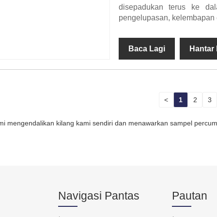
disepadukan terus ke dal
pengelupasan, kelembapan d
Baca Lagi
Hantar
<
1
2
3
mi mengendalikan kilang kami sendiri dan menawarkan sampel percuma.
Navigasi Pantas
Pautan