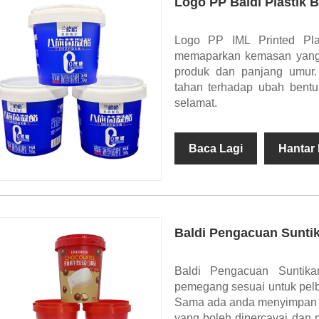
Logo PP Baldi Plastik 
Logo PP IML Printed Plas
memaparkan kemasan yang l
produk dan panjang umur
tahan terhadap ubah bent
selamat.
Baca Lagi
Hantar
Baldi Pengacuan Sunti
Baldi Pengacuan Suntik
pemegang sesuai untuk pelb
Sama ada anda menyimpan su
yang boleh dipercayai dan