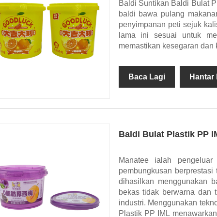
Baldi Suntikan Baldi Bulat
baldi bawa pulang makanan
penyimpanan peti sejuk kal
lama ini sesuai untuk m
memastikan kesegaran dan
Baca Lagi
Hantar
Baldi Bulat Plastik PP 
Manatee ialah pengeluar
pembungkusan berprestasi ti
dihasilkan menggunakan bah
bekas tidak berwarna dan 
industri. Menggunakan tekno
Plastik PP IML menawarkan e