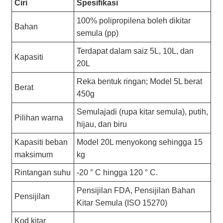
Ciri
Spesifikasi
100% polipropilena boleh dikitar
Bahan
semula (pp)
Terdapat dalam saiz 5L, 10L, dan
Kapasiti
20L
Reka bentuk ringan; Model 5L berat
Berat
450g
Semulajadi (rupa kitar semula), putih,
Pilihan warna
hijau, dan biru
Kapasiti beban
Model 20L menyokong sehingga 15
maksimum
kg
Rintangan suhu
-20 ° C hingga 120 ° C.
Pensijilan FDA, Pensijilan Bahan
Pensijilan
Kitar Semula (ISO 15270)
Kod kitar